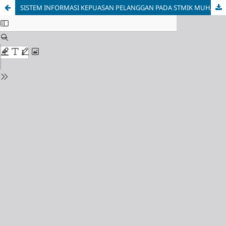
SISTEM INFORMASI KEPUASAN PELANGGAN PADA STMIK MUHAMMADIYAH JAKARTA