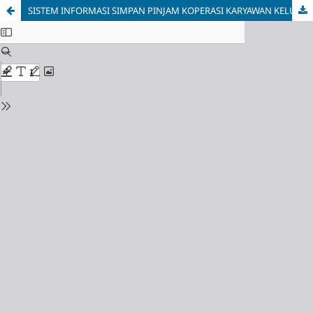
SISTEM INFORMASI SIMPAN PINJAM KOPERASI KARYAWAN KELURAHAN CIPINANG MUARA BERBASIS WEB