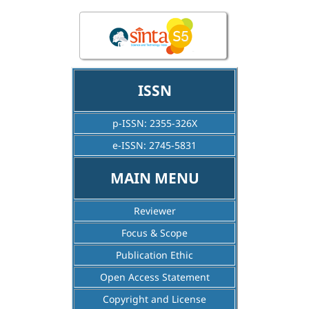
ISSN
p-ISSN: 2355-326X
e-ISSN: 2745-5831
MAIN MENU
Reviewer
Focus & Scope
Publication Ethic
Open Access Statement
Copyright and License