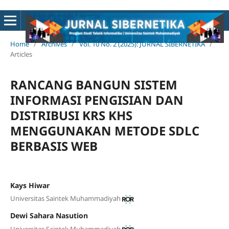
Home
/
Archives
/
Vol. 10 No. 2 (2025): JURNAL SIBERNETIKA
/
Articles
RANCANG BANGUN SISTEM
INFORMASI PENGISIAN DAN
DISTRIBUSI KRS KHS
MENGGUNAKAN METODE SDLC
BERBASIS WEB
Kays Hiwar
Universitas Saintek Muhammadiyah
Dewi Sahara Nasution
Universitas Saintek Muhammadiyah