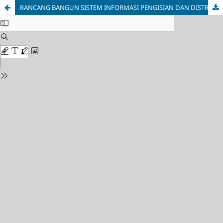
RANCANG BANGUN SISTEM INFORMASI PENGISIAN DAN DISTRIBUSI KRS KHS MENGGUNAKAN METODE SDLC BERBASIS WEB