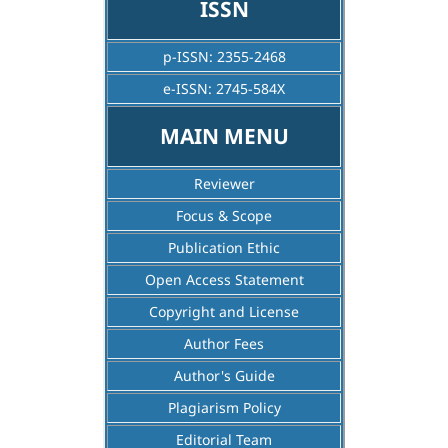
ISSN
p-ISSN:
2355-2468
e-ISSN:
2745-584X
MAIN MENU
Reviewer
Focus & Scope
Publication Ethic
Open Access Statement
Copyright and License
Author Fees
Author's Guide
Plagiarism Policy
Editorial Team