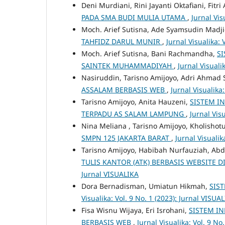
Deni Murdiani, Rini Jayanti Oktafiani, Fitri
PADA SMA BUDI MULIA UTAMA
,
Jurnal Vis
Moch. Arief Sutisna, Ade Syamsudin Madj
TAHFIDZ DARUL MUNIR
,
Jurnal Visualika: 
Moch. Arief Sutisna, Bani Rachmandha,
S
SAINTEK MUHAMMADIYAH
,
Jurnal Visualik
Nasiruddin, Tarisno Amijoyo, Adri Ahmad
ASSALAM BERBASIS WEB
,
Jurnal Visualika:
Tarisno Amijoyo, Anita Hauzeni,
SISTEM I
TERPADU AS SALAM LAMPUNG
,
Jurnal Visu
Nina Meliana , Tarisno Amijoyo, Kholishot
SMPN 125 JAKARTA BARAT
,
Jurnal Visualik
Tarisno Amijoyo, Habibah Nurfauziah, Abd
TULIS KANTOR (ATK) BERBASIS WEBSITE D
Jurnal VISUALIKA
Dora Bernadisman, Umiatun Hikmah,
SIS
Visualika: Vol. 9 No. 1 (2023): Jurnal VISUA
Fisa Wisnu Wijaya, Eri Isrohani,
SISTEM I
BERBASIS WEB
,
Jurnal Visualika: Vol. 9 No.