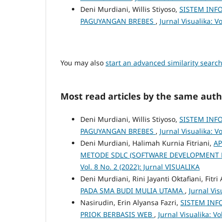
Deni Murdiani, Willis Stiyoso,
SISTEM INF
PAGUYANGAN BREBES
,
Jurnal Visualika: V
You may also
start an advanced similarity searc
Most read articles by the same auth
Deni Murdiani, Willis Stiyoso,
SISTEM INF
PAGUYANGAN BREBES
,
Jurnal Visualika: V
Deni Murdiani, Halimah Kurnia Fitriani,
AP
METODE SDLC (SOFTWARE DEVELOPMENT 
Vol. 8 No. 2 (2022): Jurnal VISUALIKA
Deni Murdiani, Rini Jayanti Oktafiani, Fitri
PADA SMA BUDI MULIA UTAMA
,
Jurnal Vis
Nasirudin, Erin Alyansa Fazri,
SISTEM INF
PRIOK BERBASIS WEB
,
Jurnal Visualika: Vo