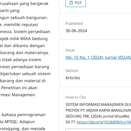
PDF
erusahaan yang bergerak
operti yang
ngun sebuah bangunan.
Published
. memiliki reputasi
30-06-2024
onesia. Sistem persediaan
proyek milik WIKA Gedung
at dan dibantu dengan
Issue
barang dan materialnya.
Vol. 10 No. 1 (2024): Jurnal VISUA
 tidak adanya sistem
roses persediaan barang
Section
 diperlukan sebuah sistem
Articles
barang dan material di
Penelitian ini akan
ormasi Manajemen
How to Cite
SISTEM INFORMASI MANAJEMEN G
PROYEK PT. WIJAYA KARYA BANGUNA
n bahasa pemrograman
GEDUNG TBK. (2024).
Jurnal Visualika
,
ata
MYSQL
. Adapun
59-77.
https://doi.org/10.56459/jv.v10
rototyping
, dan metode