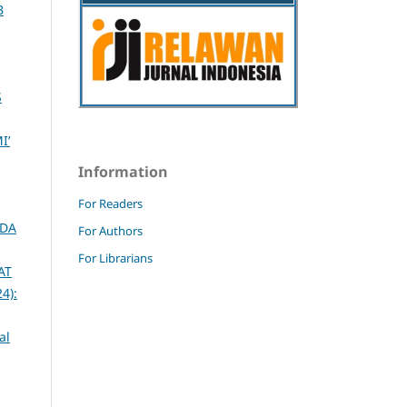
B
S
I’
Information
For Readers
ADA
For Authors
For Librarians
AT
24):
al