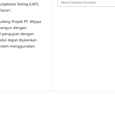
More Citation Formats
Acceptance Testing
(UAT),
n
Sucuri
.
dang Proyek PT. Wijaya
ibangun dengan
l pengujian dengan
dul dapat dijalankan
sistem menggunakan