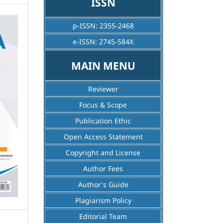
ISSN
p-ISSN:
2355-2468
e-ISSN:
2745-584X
MAIN MENU
Reviewer
Focus & Scope
Publication Ethic
Open Access Statement
Copyright and License
Author Fees
Author's Guide
Plagiarism Policy
Editorial Team