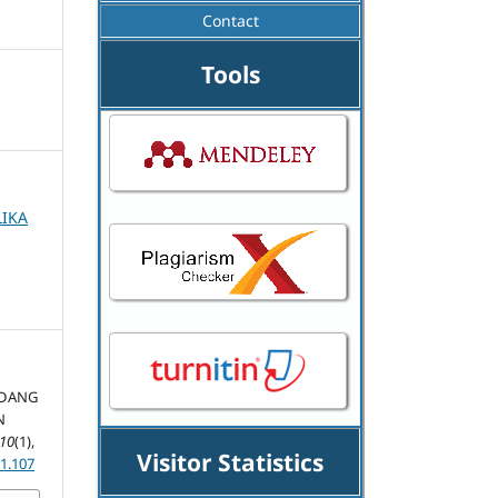
Contact
Tools
LIKA
UDANG
N
10
(1),
Visitor Statistics
i1.107