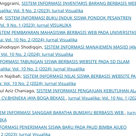
 Anggraini,
SISTEM INFORMASI INVENTARIS BARANG BERBASIS WE
ualika: Vol. 9 No. 2 (2023): Jurnal Visualika
id,
SISTEM INFORMASI BUKU INDUK SISWA PONDOK PESANTREN
Vol. 9 No. 1 (2023): Jurnal VISUALIKA
ISTEM PEMBAYARAN MAHASISWA BERBASIS WEB PADA UNIVERSITA
a: Vol. 10 No. 2 (2024): Jurnal Visualika
 Shodiqqin Shodiqqin,
SISTEM INFORMASI MANAJEMEN MASJID JAM
 Vol. 10 No. 2 (2024): Jurnal Visualika
NFORMASI TABUNGAN SISWA BERBASIS WEBSITE PADA SD ISLAM
alika: Vol. 10 No. 2 (2024): Jurnal Visualika
un Najibah,
SISTEM INFORMASI NILAI SISWA BERBASIS WEBSITE P
a: Vol. 10 No. 2 (2024): Jurnal Visualika
ul Aziz Chaniago,
SISTEM INFORMASI PENGAJUAN KEBUTUHAN AL
I CV.BHINEKA JAYA BOGA BEKASI
,
Jurnal Visualika: Vol. 10 No. 1 (20
TEM INFORMASI SANGGAR BARATHA BUMIAYU BERBASIS WEB
,
Jurn
LIKA
NFORMASI PENERIMAAN SISWA BARU PADA PAUD BIMBA AIUEO
 2 (2023): Jurnal Visualika