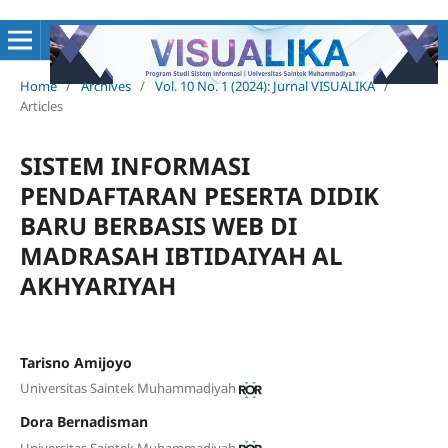
Home
/
Archives
/
Vol. 10 No. 1 (2024): Jurnal VISUALIKA
/
Articles
SISTEM INFORMASI
PENDAFTARAN PESERTA DIDIK
BARU BERBASIS WEB DI
MADRASAH IBTIDAIYAH AL
AKHYARIYAH
Tarisno Amijoyo
Universitas Saintek Muhammadiyah
Dora Bernadisman
Universitas Saintek Muhammadiyah