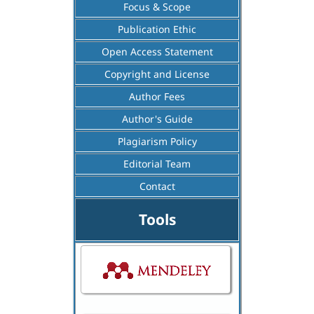
Focus & Scope
Publication Ethic
Open Access Statement
Copyright and License
Author Fees
Author's Guide
Plagiarism Policy
Editorial Team
Contact
Tools