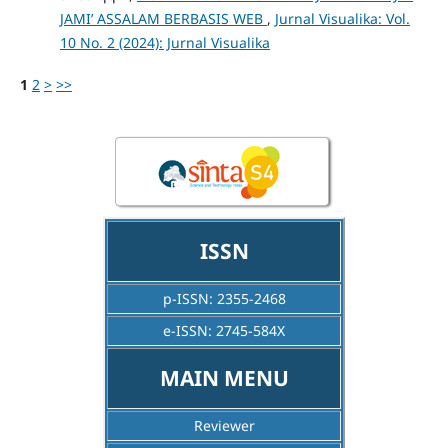
JAMI’ ASSALAM BERBASIS WEB
,
Jurnal Visualika: Vol.
10 No. 2 (2024): Jurnal Visualika
1
2
>
>>
ISSN
p-ISSN:
2355-2468
e-ISSN:
2745-584X
MAIN MENU
Reviewer