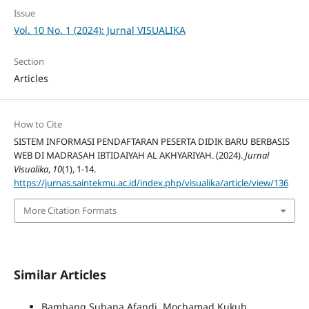
Issue
Vol. 10 No. 1 (2024): Jurnal VISUALIKA
Section
Articles
How to Cite
SISTEM INFORMASI PENDAFTARAN PESERTA DIDIK BARU BERBASIS
WEB DI MADRASAH IBTIDAIYAH AL AKHYARIYAH. (2024).
Jurnal
Visualika
,
10
(1), 1-14.
https://jurnas.saintekmu.ac.id/index.php/visualika/article/view/136
More Citation Formats
Similar Articles
Bambang Subana Afandi, Mochamad Kukuh