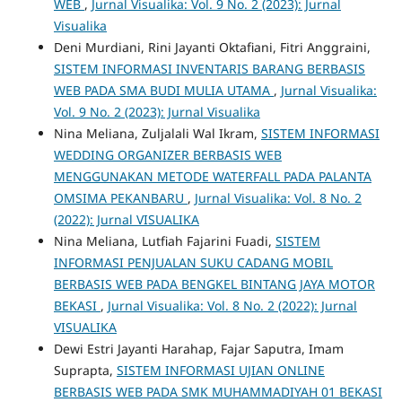
WEB
,
Jurnal Visualika: Vol. 9 No. 2 (2023): Jurnal
Visualika
Deni Murdiani, Rini Jayanti Oktafiani, Fitri Anggraini,
SISTEM INFORMASI INVENTARIS BARANG BERBASIS
WEB PADA SMA BUDI MULIA UTAMA
,
Jurnal Visualika:
Vol. 9 No. 2 (2023): Jurnal Visualika
Nina Meliana, Zuljalali Wal Ikram,
SISTEM INFORMASI
WEDDING ORGANIZER BERBASIS WEB
MENGGUNAKAN METODE WATERFALL PADA PALANTA
OMSIMA PEKANBARU
,
Jurnal Visualika: Vol. 8 No. 2
(2022): Jurnal VISUALIKA
Nina Meliana, Lutfiah Fajarini Fuadi,
SISTEM
INFORMASI PENJUALAN SUKU CADANG MOBIL
BERBASIS WEB PADA BENGKEL BINTANG JAYA MOTOR
BEKASI
,
Jurnal Visualika: Vol. 8 No. 2 (2022): Jurnal
VISUALIKA
Dewi Estri Jayanti Harahap, Fajar Saputra, Imam
Suprapta,
SISTEM INFORMASI UJIAN ONLINE
BERBASIS WEB PADA SMK MUHAMMADIYAH 01 BEKASI