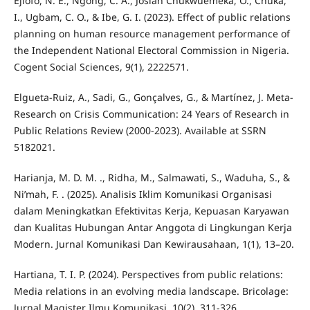
Ejiofo, N. E., Ngong, C. A., Josiah Chukwuemeka, O., Chuka,
I., Ugbam, C. O., & Ibe, G. I. (2023). Effect of public relations
planning on human resource management performance of
the Independent National Electoral Commission in Nigeria.
Cogent Social Sciences, 9(1), 2222571.
Elgueta-Ruiz, A., Sadi, G., Gonçalves, G., & Martínez, J. Meta-
Research on Crisis Communication: 24 Years of Research in
Public Relations Review (2000-2023). Available at SSRN
5182021.
Harianja, M. D. M. ., Ridha, M., Salmawati, S., Waduha, S., &
Ni’mah, F. . (2025). Analisis Iklim Komunikasi Organisasi
dalam Meningkatkan Efektivitas Kerja, Kepuasan Karyawan
dan Kualitas Hubungan Antar Anggota di Lingkungan Kerja
Modern. Jurnal Komunikasi Dan Kewirausahaan, 1(1), 13–20.
Hartiana, T. I. P. (2024). Perspectives from public relations:
Media relations in an evolving media landscape. Bricolage:
Jurnal Magister Ilmu Komunikasi, 10(2), 311-326.