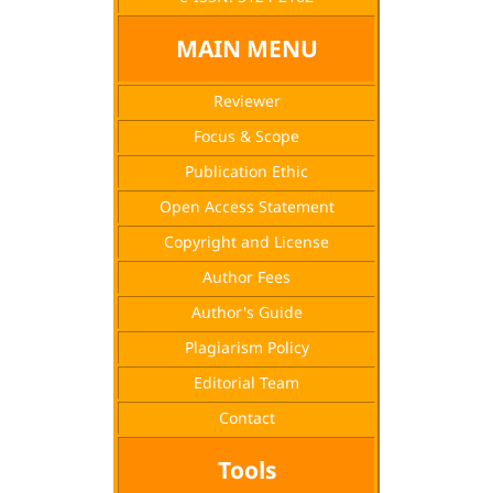
MAIN MENU
Reviewer
Focus & Scope
Publication Ethic
Open Access Statement
Copyright and License
Author Fees
Author's Guide
Plagiarism Policy
Editorial Team
Contact
Tools